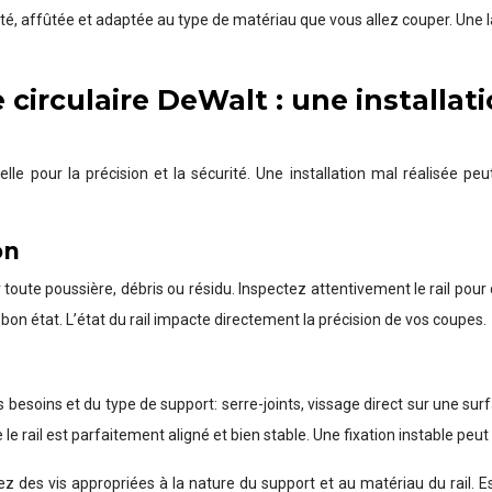
ité, affûtée et adaptée au type de matériau que vous allez couper. Une
cie circulaire DeWalt : une install
entielle pour la précision et la sécurité. Une installation mal réalisé
on
 toute poussière, débris ou résidu. Inspectez attentivement le rail p
 bon état. L’état du rail impacte directement la précision de vos coupes.
besoins et du type de support: serre-joints, vissage direct sur une surf
le rail est parfaitement aligné et bien stable. Une fixation instable peu
lisez des vis appropriées à la nature du support et au matériau du rail.