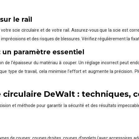
ur le rail
otre scie circulaire et de votre rail. Assurez-vous que la scie est corre
précisions et des risques de blessures. Vérifiez régulièrement la fixati
 un paramètre essentiel
n de l’épaisseur du matériau à couper. Un réglage incorrect peut endo
type de travail, cela minimise l’effort et augmente la précision. Plus
e circulaire DeWalt : techniques, c
écision et méthode pour garantir la sécurité et des résultats impeccabl
types de coupes: coupes droites, coupes d’onglets (avec accessoires add