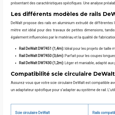
présentant des caractéristiques spécifiques. Une analyse préalab
Les différents modèles de rails De
DeWalt propose des rails en aluminium extrudé de différentes lo
mètre est idéal pour des travaux de petites dimensions, tandis
également influencées par le matériau et la qualité de fabricatio
Rail DeWalt DW7451 (1,4m):
Idéal pour les projets de taill
Rail DeWalt DW7450 (3,6m):
Parfait pour les coupes longues
Rail DeWalt DW7430 (1,2m):
Léger et maniable, adapté aux p
Compatibilité scie circulaire DeWalt 
Assurez-vous que votre scie circulaire DeWalt est compatible avec
un adaptateur spécifique pour s’adapter au système de rail. L’ut
Scie circulaire DeWalt
Rails compati