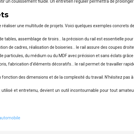
tir un coulissement fluide. Un entretien régulier permettra de prolonger 
ets
 réaliser une multitude de projets. Voici quelques exemples concrets de s
de tables, assemblage de tiroirs… la précision du rail est essentielle p
on de cadres, réalisation de boiseries… le rail assure des coupes droites
 particules, du médium ou du MDF avec précision et sans éclats grâce a
ris, fabrication d’éléments décoratifs… le rail permet de travailler rap
 fonction des dimensions et de la complexité du travail. N’hésitez pas à c
t utilisé et entretenu, devient un outil incontournable pour tout amateu
 automobile