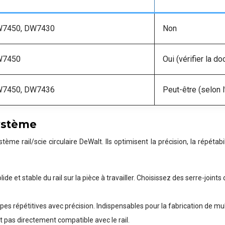
W7450, DW7430
Non
W7450
Oui (vérifier la 
W7450, DW7436
Peut-être (selon 
système
tème rail/scie circulaire DeWalt. Ils optimisent la précision, la répétabili
ide et stable du rail sur la pièce à travailler. Choisissez des serre-joint
s répétitives avec précision. Indispensables pour la fabrication de mul
st pas directement compatible avec le rail.